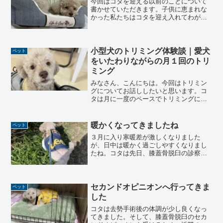
今回はコタを迎える以前のことについて
書かせていただきます。子供に恵まれな
かった私たちはコタを迎え入れてわが子
のように育てていくこととしました。コ
タを迎える前に私たち夫婦は不妊治療を
していました結婚して１年以上経っても
子供を授かる事ができず不...
小型犬のトリミング体験談｜愛犬
ペット
をいたわりながらの月１回のトリ
ミング
みなさん、こんにちは。今回はトリミン
グについてお話ししたいと思います。コ
タは月に一度のペースでトリミングに行
きます。犬種によりますが、トイプード
ルは月に一度はトリミングに行かないと
毛が絡まってしまいます。また、体のケ
暖かくなってきましたね
ペット
アのためにもトリミングは...
３月に入り寒暖差が激しくなりました
が、日中は暖かく過ごしやすくなりまし
たね。コタは先日、膝蓋骨脱臼の診察へ
電車に乗って動物病院へ行ってきまし
た。コタの診察の結果コタの膝蓋骨脱臼
（左後ろ脚）の具合は、先月と変わらず
現状維持のままで悪化している...
セカンドオピニオンへ行ってきま
ペット
した
コタは去勢手術後の体調が少し良くなっ
てきました。そして、膝蓋骨脱臼のセカ