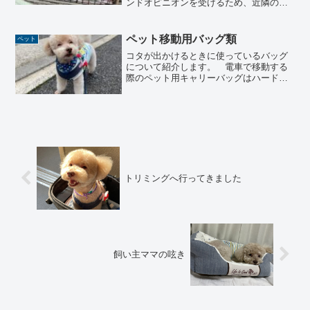
ンドオピニオンを受けるため、近隣の動
物病院へ行ってきました。セカンドオピ
ニオンの病院セカンドオピニオンの動物
病院を探す際は、車を所有していないた
ペット移動用バッグ類
ペット
め病院までの公共交通機関...
コタが出かけるときに使っているバッグ
について紹介します。 電車で移動する
際のペット用キャリーバッグはハードタ
イプJRや私鉄などの乗り物にはペットを
乗車させるための規定があります。ペッ
トを入れるケースやペットの大きさなど
鉄道会社のホームページ...
トリミングへ行ってきました
飼い主ママの呟き