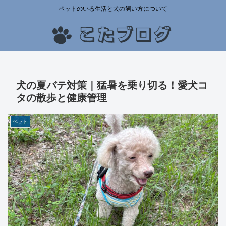
ペットのいる生活と犬の飼い方について
犬の夏バテ対策｜猛暑を乗り切る！愛犬コ
タの散歩と健康管理
ペット