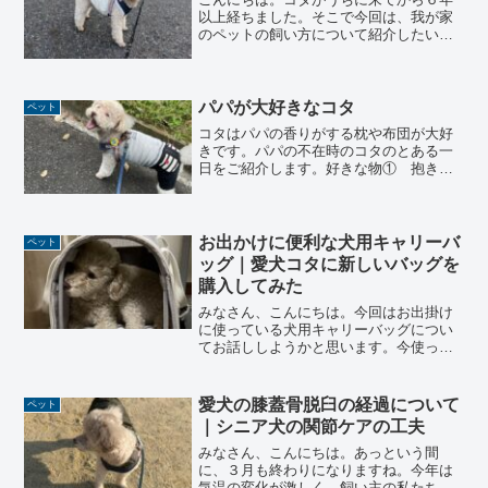
以上経ちました。そこで今回は、我が家
のペットの飼い方について紹介したいと
思います。散歩は１日２回基本的に散歩
は雨の日を除けば、１日２回、朝と夕方
に行うようにしています。特にコタは少
し神経質なところがあって...
パパが大好きなコタ
ペット
コタはパパの香りがする枕や布団が大好
きです。パパの不在時のコタのとある一
日をご紹介します。好きな物① 抱き枕
パパが出かけると直ぐに抱き枕へダッシ
ュしてコタは駆け出します。パパが居な
くなって寂しいのか、または独り占めで
きるチャンスと捉えている...
お出かけに便利な犬用キャリーバ
ペット
ッグ｜愛犬コタに新しいバッグを
購入してみた
みなさん、こんにちは。今回はお出掛け
に使っている犬用キャリーバッグについ
てお話ししようかと思います。今使って
いるコタのキャリーバッグは、７年以上
愛用しているものです。最近は、劣化し
ている箇所が増えてきていたので、今
愛犬の膝蓋骨脱臼の経過について
ペット
回、新しいキャリーバッグを...
｜シニア犬の関節ケアの工夫
みなさん、こんにちは。あっという間
に、３月も終わりになりますね。今年は
気温の変化が激しく、飼い主の私たち