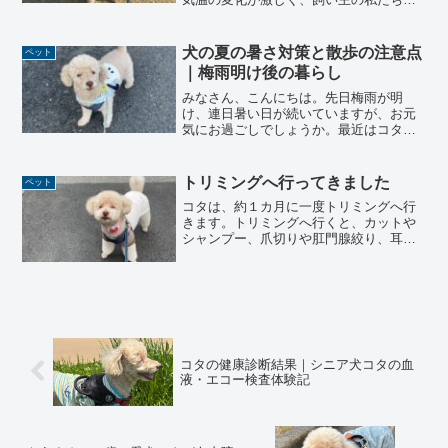
は、しばらく体調を崩していました。コ
タは、そのような時も我がままを言わ
ず、そっと側に寄り添ってくれました。
犬の夏の暑さ対策と散歩の注意点
ペット
そんな優しいコタの最近の様子を...
｜梅雨明け後の暮らし
みなさん、こんにちは。先日梅雨が明
け、連日暑い日が続いていますが、お元
気にお過ごしでしょうか。最近はコタの
お散歩も、早朝と夕方に行くようになり
ました。今回はそんな日常の一コマをお
話ししようと思います。夏場の早朝の散
トリミングへ行ってきました
ペット
歩梅雨の時期は、朝７時過ぎ...
コタは、約１カ月に一度トリミングへ行
きます。トリミングへ行くと、カットや
シャンプー、爪切りや肛門腺絞り、耳掃
除など多岐にわたりメンテナンスをして
もらえます。皮膚のトラブルや病気の早
期発見にも繋がります。いつも行ってい
る所は４月に今回は予約が...
コタの健康診断結果｜シニア犬コタの血
液・エコー検査体験記