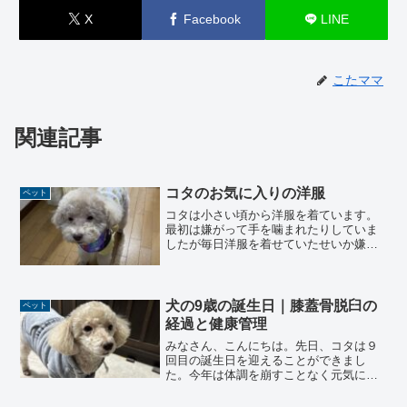
X
Facebook
LINE
こたママ
関連記事
コタのお気に入りの洋服
ペット
コタは小さい頃から洋服を着ています。
最初は嫌がって手を噛まれたりしていま
したが毎日洋服を着せていたせいか嫌が
ることなく着てくれるようになりまし
た。そんなコタのお気に入りの一着をご
紹介します。お気に入りの洋服パパに買
ってもらったミニオンのお洋...
犬の9歳の誕生日｜膝蓋骨脱臼の
ペット
経過と健康管理
みなさん、こんにちは。先日、コタは９
回目の誕生日を迎えることができまし
た。今年は体調を崩すことなく元気に過
ごすことができています。今年の誕生日
もコタの大好きな食べ物を用意して、お