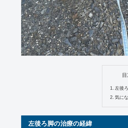
目
左後
気に
左後ろ脚の治療の経緯