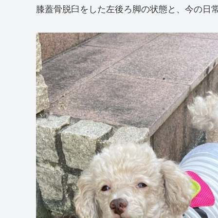
膝蓋骨脱臼をした左後ろ脚の状態と、今の日