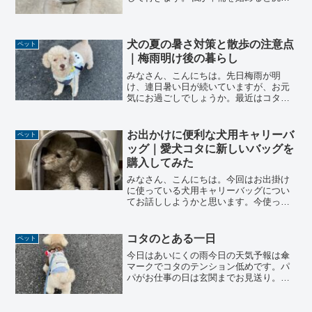
を振って足元で待っています。準備に時
間がかかると急いでとせかされます。今
回も短めにカット先週は急に肌寒くなり
コタのカットスタイルを長...
犬の夏の暑さ対策と散歩の注意点
ペット
｜梅雨明け後の暮らし
みなさん、こんにちは。先日梅雨が明
け、連日暑い日が続いていますが、お元
気にお過ごしでしょうか。最近はコタの
お散歩も、早朝と夕方に行くようになり
ました。今回はそんな日常の一コマをお
話ししようと思います。夏場の早朝の散
お出かけに便利な犬用キャリーバ
ペット
歩梅雨の時期は、朝７時過ぎ...
ッグ｜愛犬コタに新しいバッグを
購入してみた
みなさん、こんにちは。今回はお出掛け
に使っている犬用キャリーバッグについ
てお話ししようかと思います。今使って
いるコタのキャリーバッグは、７年以上
愛用しているものです。最近は、劣化し
ている箇所が増えてきていたので、今
コタのとある一日
ペット
回、新しいキャリーバッグを...
今日はあいにくの雨今日の天気予報は傘
マークでコタのテンション低めです。パ
パがお仕事の日は玄関までお見送り。パ
パの足音が聞こえなくなるまで玄関近く
にいます。今日は雨のためお部屋で遊ば
せようかとコタを探しているとパパのベ