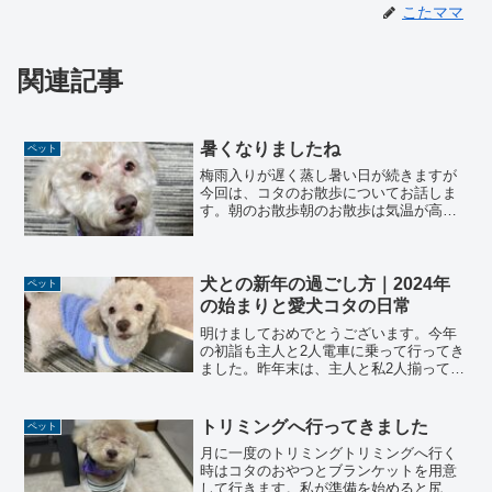
こたママ
関連記事
暑くなりましたね
ペット
梅雨入りが遅く蒸し暑い日が続きますが
今回は、コタのお散歩についてお話しま
す。朝のお散歩朝のお散歩は気温が高く
なる前に行っています。大体６時半過ぎ
から７時頃には家を出発しています。６
時過ぎはまだ涼しくてコタも気持ちよさ
そうに尻尾を振り振りして...
犬との新年の過ごし方｜2024年
ペット
の始まりと愛犬コタの日常
明けましておめでとうございます。今年
の初詣も主人と2人電車に乗って行ってき
ました。昨年末は、主人と私2人揃って体
調を崩してしまったので、今年こそは親
子３人健康で過ごせたら良いなと願って
います。新年を迎えたコタの様子コタは
トリミングへ行ってきました
ペット
寒いのが苦手なようで...
月に一度のトリミングトリミングへ行く
時はコタのおやつとブランケットを用意
して行きます。私が準備を始めると尻尾