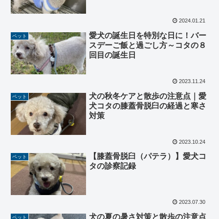
2024.01.21
愛犬の誕生日を特別な日に！バー
ペット
スデーご飯と過ごし方～コタの８
回目の誕生日
2023.11.24
犬の秋冬ケアと散歩の注意点｜愛
ペット
犬コタの膝蓋骨脱臼の経過と寒さ
対策
2023.10.24
【膝蓋骨脱臼（パテラ）】愛犬コ
ペット
タの診察記録
2023.07.30
犬の夏の暑さ対策と散歩の注意点
ペット