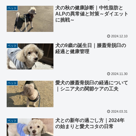
犬の秋の健康診断｜中性脂肪と
ペット
ALPの異常値と対策～ダイエット
に挑戦～
2024.12.10
犬の9歳の誕生日｜膝蓋骨脱臼の
ペット
経過と健康管理
2024.11.30
愛犬の膝蓋骨脱臼の経過について
ペット
｜シニア犬の関節ケアの工夫
2024.03.31
犬との新年の過ごし方｜2024年
ペット
の始まりと愛犬コタの日常